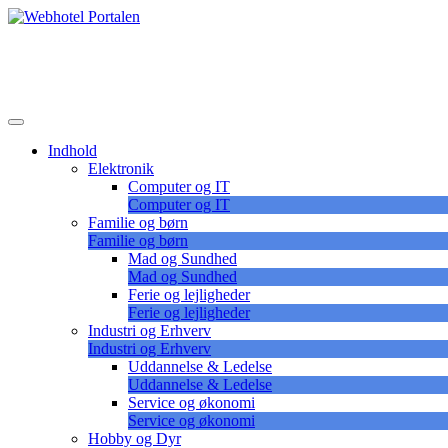
Skip
to
Lær at vælge det korrekte webhotel
content
Webhotel Portalen
Indhold
Elektronik
Computer og IT
Computer og IT
Familie og børn
Familie og børn
Mad og Sundhed
Mad og Sundhed
Ferie og lejligheder
Ferie og lejligheder
Industri og Erhverv
Industri og Erhverv
Uddannelse & Ledelse
Uddannelse & Ledelse
Service og økonomi
Service og økonomi
Hobby og Dyr