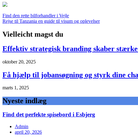
Indlægsnavigation
Find den rette bilforhandler i Vejle
Rejse til Tanzania en guide til visum og oplevelser
Vielleicht magst du
Effektiv strategisk branding skaber stærke
oktober 20, 2025
Få hjælp til jobansøgning og styrk dine c
marts 1, 2025
Nyeste indlæg
Find det perfekte spisebord i Esbjerg
Admin
april 20, 2026