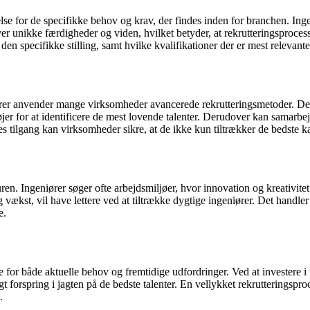
tåelse for de specifikke behov og krav, der findes inden for branchen. I
er unikke færdigheder og viden, hvilket betyder, at rekrutteringsprocess
en specifikke stilling, samt hvilke kvalifikationer der er mest relevante
 anvender mange virksomheder avancerede rekrutteringsmetoder. Dette i
øjer for at identificere de mest lovende talenter. Derudover kan samarb
es tilgang kan virksomheder sikre, at de ikke kun tiltrækker de bedste k
uren. Ingeniører søger ofte arbejdsmiljøer, hvor innovation og kreativite
 vækst, vil have lettere ved at tiltrække dygtige ingeniører. Det handl
e.
de for både aktuelle behov og fremtidige udfordringer. Ved at investere 
orspring i jagten på de bedste talenter. En vellykket rekrutteringsproce
.