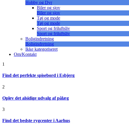
Hobby og Dyr
Biler og sjov
Biler og sjov
Tøj og mode
Tøj og mode
Sport og friluftsliv
Sport og friluftsliv
Boligindretning
Boligindretning
Ikke kategoriseret
Om/Kontakt
1
Find det perfekte spisebord i Esbjerg
2
Oplev det alsidige udvalg af pålæg
3
Find det bedste rygcenter i Aarhus