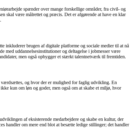
ngeniørarbejde spænder over mange forskellige områder, fra civil- og
en skal være målrettet og præcis. Det er afgørende at have en klar
.
nkluderer brugen af digitale platforme og sociale medier til at nå
ejde med uddannelsesinstitutioner og deltagelse i jobmesser være
andidater, men også opbygger et stærkt talentnetværk til fremtiden.
t værdsættes, og hvor der er mulighed for faglig udvikling. En
er ikke kun om løn og goder, men også om at skabe et miljø, hvor
i udviklingen af eksisterende medarbejdere og skabe en kultur, der
s handler om mere end blot at besætte ledige stillinger; det handler