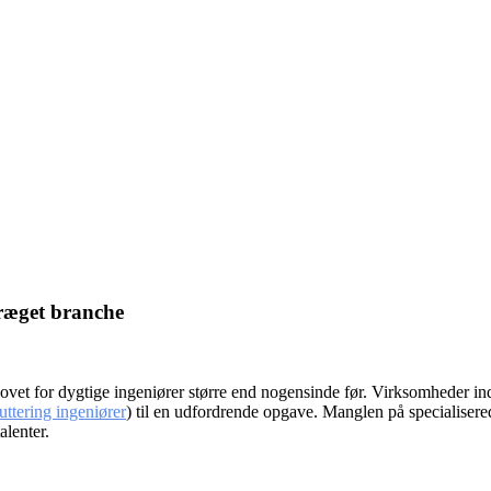
præget branche
hovet for dygtige ingeniører større end nogensinde før. Virksomheder in
uttering ingeniører
) til en udfordrende opgave. Manglen på specialise
alenter.