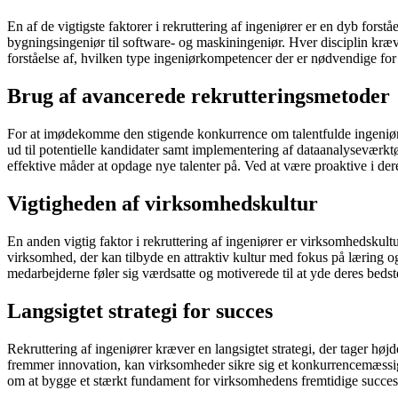
En af de vigtigste faktorer i rekruttering af ingeniører er en dyb fors
bygningsingeniør til software- og maskiningeniør. Hver disciplin kræv
forståelse af, hvilken type ingeniørkompetencer der er nødvendige for d
Brug af avancerede rekrutteringsmetoder
For at imødekomme den stigende konkurrence om talentfulde ingeniører
ud til potentielle kandidater samt implementering af dataanalyseværkt
effektive måder at opdage nye talenter på. Ved at være proaktive i der
Vigtigheden af virksomhedskultur
En anden vigtig faktor i rekruttering af ingeniører er virksomhedskult
virksomhed, der kan tilbyde en attraktiv kultur med fokus på læring og
medarbejderne føler sig værdsatte og motiverede til at yde deres bedst
Langsigtet strategi for succes
Rekruttering af ingeniører kræver en langsigtet strategi, der tager høj
fremmer innovation, kan virksomheder sikre sig et konkurrencemæssigt f
om at bygge et stærkt fundament for virksomhedens fremtidige succes