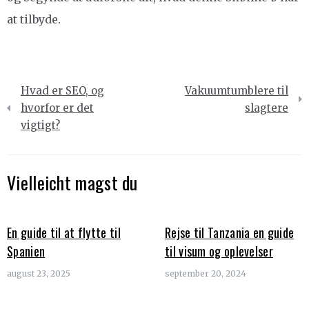
at tilbyde.
Indlægsnavigation
Hvad er SEO, og
Vakuumtumblere til
hvorfor er det
slagtere
vigtigt?
Vielleicht magst du
En guide til at flytte til
Rejse til Tanzania en guide
Spanien
til visum og oplevelser
august 23, 2025
september 20, 2024