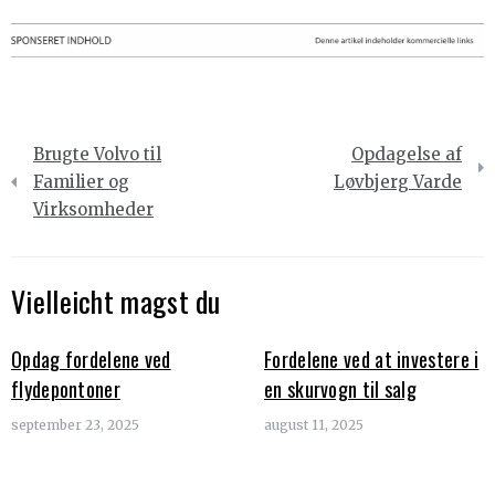
Indlægsnavigation
Brugte Volvo til
Opdagelse af
Familier og
Løvbjerg Varde
Virksomheder
Vielleicht magst du
Opdag fordelene ved
Fordelene ved at investere i
flydepontoner
en skurvogn til salg
september 23, 2025
august 11, 2025