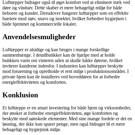
Lufttæpper bidrager også til øget komfort ved at eliminere træk ved
døre og vinduer. Dette skaber et mere behageligt miljø for både
beboere og kunder. Derudover fungerer lufttæpper som en effektiv
barriere mod støv, snavs og insekter, hvilket forbedrer hygiejnen i
både hjemmet og kommercielle lokaler.
Anvendelsesmuligheder
Lufttæpper er alsidige og kan bruges i mange forskellige
sammenhænge. I detailbutikker kan de hjælpe med at holde
butikken varm om vinteren uden at skulle lukke dørene, hvilket
inviterer kunderne indenfor. I industrien kan lufttæpper beskytte
mod forurening og opretholde et rent miljø i produktionsområder. I
private hjem kan de installeres ved hoveddøren for at forbedre
energieffektiviteten og komforten.
Konklusion
Et lufttæppe er en smart investering for både hjem og virksomheder,
der ønsker at forbedre energieffektiviteten, øge komforten og
beskytte mod uønskede elementer. Med sine mange fordele er det en
løsning, der ikke kun sparer penge, men også bidrager til et mere
behageligt og hygiejnisk miljø.