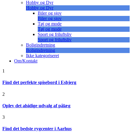
Hobby og Dyr
Hobby og Dyr
Biler og sjov
Biler og sjov
Tøj og mode
Tøj og mode
Sport og friluftsliv
Sport og friluftsliv
Boligindretning
Boligindretning
Ikke kategoriseret
Om/Kontakt
1
Find det perfekte spisebord i Esbjerg
2
Oplev det alsidige udvalg af pålæg
3
Find det bedste rygcenter i Aarhus