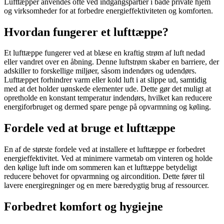
Lufttæpper anvendes ofte ved indgangspartier i både private hjem
og virksomheder for at forbedre energieffektiviteten og komforten.
Hvordan fungerer et lufttæppe?
Et lufttæppe fungerer ved at blæse en kraftig strøm af luft nedad
eller vandret over en åbning. Denne luftstrøm skaber en barriere, der
adskiller to forskellige miljøer, såsom indendørs og udendørs.
Lufttæppet forhindrer varm eller kold luft i at slippe ud, samtidig
med at det holder uønskede elementer ude. Dette gør det muligt at
opretholde en konstant temperatur indendørs, hvilket kan reducere
energiforbruget og dermed spare penge på opvarmning og køling.
Fordele ved at bruge et lufttæppe
En af de største fordele ved at installere et lufttæppe er forbedret
energieffektivitet. Ved at minimere varmetab om vinteren og holde
den kølige luft inde om sommeren kan et lufttæppe betydeligt
reducere behovet for opvarmning og aircondition. Dette fører til
lavere energiregninger og en mere bæredygtig brug af ressourcer.
Forbedret komfort og hygiejne