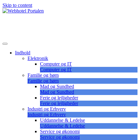
Skip to content
Lær at vælge det korrekte webhotel
Webhotel Portalen
Indhold
Elektronik
Computer og IT
Computer og IT
Familie og børn
Familie og børn
Mad og Sundhed
Mad og Sundhed
Ferie og lejligheder
Ferie og lejligheder
Industri og Erhverv
Industri og Erhverv
Uddannelse & Ledelse
Uddannelse & Ledelse
Service og økonomi
Service og økonomi