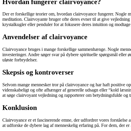
Hvordan fungerer clairvoyance?
Der er forskellige teorier om, hvordan clairvoyance fungerer. Nogle 
meditation. Clairvoyante bruger ofte deres evner til at give vejlednin
krystalkugler eller penduler for at fokusere deres intuition og modtage
Anvendelser af clairvoyance
Clairvoyance bruges i mange forskellige sammenhænge. Nogle mennesker 
investeringer. Andre søger svar på dybere spirituelle spørgsmål eller 
uløste forbrydelser.
Skepsis og kontroverser
Selvom mange mennesker tror på clairvoyance og har haft positive opl
videnskabeligt og ofte afhænger af generelle udsagn eller “kold læsnin
at søge clairvoyant vejledning og rapporterer om betydningsfulde og t
Konklusion
Clairvoyance er et fascinerende emne, der udfordrer vores forståelse
at udforske de dybere lag af menneskelig erfaring på. For dem, der e