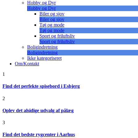
Hobby og Dyr
Hobby og Dyr
Biler og sjov
Biler og sjov
Tøj og mode
Tøj og mode
Sport og friluftsliv
Sport og friluftsliv
Boligindretning
Boligindretning
Ikke kategoriseret
Om/Kontakt
1
Find det perfekte spisebord i Esbjerg
2
Oplev det alsidige udvalg af pålæg
3
Find det bedste rygcenter i Aarhus