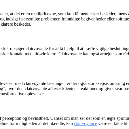
mener, at det er en medfødt evne, som kun få mennesker besidder, mens a
g og indsigt i personlige problemer, fremtidige begivenheder eller spirit
 klarere beskeder.
opsøger clairvoyante for at få hjælp til at træffe vigtige beslutninger
ønsker kontakt med afdøde kære. Clairvoyante kan også arbejde som rådgiv
evelser med clairvoyante læsninger, er der også stor skepsis omkring e
g”, hvor den clairvoyante aflæser klientens reaktioner og giver svar bas
ransformative oplevelser.
 af perception og bevidsthed. Uanset om man ser det som en ægte spiritu
r åbne for muligheden af det ukendte, kan
clairvoyance
være en kilde til 