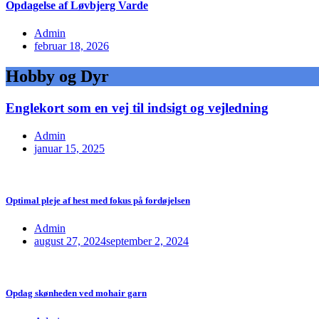
Opdagelse af Løvbjerg Varde
Admin
februar 18, 2026
Hobby og Dyr
Englekort som en vej til indsigt og vejledning
Admin
januar 15, 2025
Optimal pleje af hest med fokus på fordøjelsen
Admin
august 27, 2024
september 2, 2024
Opdag skønheden ved mohair garn