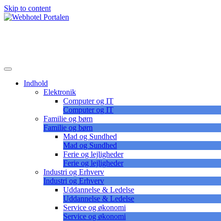
Skip to content
Lær at vælge det korrekte webhotel
Webhotel Portalen
Indhold
Elektronik
Computer og IT
Computer og IT
Familie og børn
Familie og børn
Mad og Sundhed
Mad og Sundhed
Ferie og lejligheder
Ferie og lejligheder
Industri og Erhverv
Industri og Erhverv
Uddannelse & Ledelse
Uddannelse & Ledelse
Service og økonomi
Service og økonomi