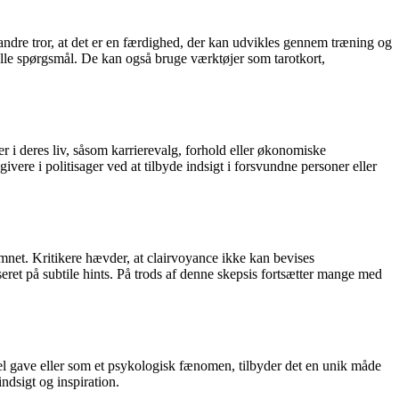
ndre tror, at det er en færdighed, der kan udvikles gennem træning og
uelle spørgsmål. De kan også bruge værktøjer som tarotkort,
 i deres liv, såsom karrierevalg, forhold eller økonomiske
ere i politisager ved at tilbyde indsigt i forsvundne personer eller
mnet. Kritikere hævder, at clairvoyance ikke kan bevises
eret på subtile hints. På trods af denne skepsis fortsætter mange med
el gave eller som et psykologisk fænomen, tilbyder det en unik måde
indsigt og inspiration.