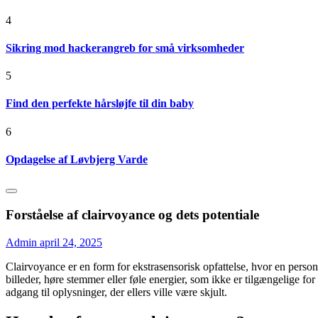
4
Sikring mod hackerangreb for små virksomheder
5
Find den perfekte hårsløjfe til din baby
6
Opdagelse af Løvbjerg Varde
Forståelse af clairvoyance og dets potentiale
Admin
april 24, 2025
Clairvoyance er en form for ekstrasensorisk opfattelse, hvor en pers
billeder, høre stemmer eller føle energier, som ikke er tilgængelige fo
adgang til oplysninger, der ellers ville være skjult.