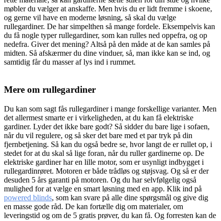
møbler du vælger at anskaffe. Men hvis du er lidt fremme i skoene,
og gerne vil have en moderne løsning, så skal du vælge
rullegardiner. De har simpelthen så mange fordele. Eksempelvis kan
du få nogle typer rullegardiner, som kan rulles ned oppefra, og op
nedefra. Giver det mening? Altså på den måde at de kan samles på
midten. Så afskærmer du dine vinduer, så, man ikke kan se ind, og
samtidig får du masser af lys ind i rummet.
Mere om rullegardiner
Du kan som sagt fås rullegardiner i mange forskellige varianter. Men
det allermest smarte er i virkeligheden, at du kan få elektriske
gardiner. Lyder det ikke bare godt? Så sidder du bare lige i sofaen,
når du vil regulere, og så sker det bare med et par tryk på din
fjernbetjening. Så kan du også bedre se, hvor langt de er rullet op, i
stedet for at du skal så lige foran, når du ruller gardinerne op. De
elektriske gardiner har en lille motor, som er usynligt indbygget i
rullegardinrøret. Motoren er både trådløs og støjsvag. Og så er der
desuden 5 års garanti på motoren. Og du har selvfølgelig også
mulighed for at vælge en smart løsning med en app. Klik ind på
powered blinds
, som kan svare på alle dine spørgsmål og give dig
en masse gode råd. De kan fortælle dig om materialer, om
leveringstid og om de 5 gratis prøver, du kan få. Og forresten kan de