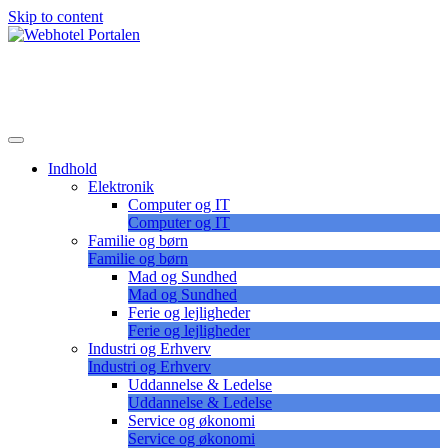
Skip to content
Lær at vælge det korrekte webhotel
Webhotel Portalen
Indhold
Elektronik
Computer og IT
Computer og IT
Familie og børn
Familie og børn
Mad og Sundhed
Mad og Sundhed
Ferie og lejligheder
Ferie og lejligheder
Industri og Erhverv
Industri og Erhverv
Uddannelse & Ledelse
Uddannelse & Ledelse
Service og økonomi
Service og økonomi