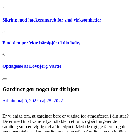
4
Sikring mod hackerangreb for små virksomheder
5
Find den perfekte hårsløjfe til din baby
6
Opdagelse af Løvbjerg Varde
Gardiner gør noget for dit hjem
Admin
maj 5, 2022
maj 28, 2022
Er vi enige om, at gardiner bare er vigtige for atmosfæren i din stue?
De er med til at variere lysindfaldet i et rum, og så fungerer de
samtidig som en vigtig del af interiøret. Med de rigtige farver og det
rette materiale, så kan gardinerne sætte stilen for din stue og hvilke