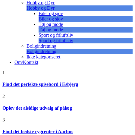
Hobby og Dyr
Hobby og Dyr
Biler og sjov
Biler og sjov
Tøj og mode
Tøj og mode
Sport og friluftsliv
Sport og friluftsliv
Boligindretning
Boligindretning
Ikke kategoriseret
Om/Kontakt
1
Find det perfekte spisebord i Esbjerg
2
Oplev det alsidige udvalg af pålæg
3
Find det bedste rygcenter i Aarhus