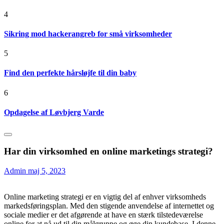
4
Sikring mod hackerangreb for små virksomheder
5
Find den perfekte hårsløjfe til din baby
6
Opdagelse af Løvbjerg Varde
Har din virksomhed en online marketings strategi?
Admin
maj 5, 2023
Online marketing strategi er en vigtig del af enhver virksomheds
markedsføringsplan. Med den stigende anvendelse af internettet og
sociale medier er det afgørende at have en stærk tilstedeværelse
online for at nå ud til din målgruppe og øge din kundebase. I denne