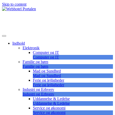
Skip to content
Lær at vælge det korrekte webhotel
Webhotel Portalen
Indhold
Elektronik
Computer og IT
Computer og IT
Familie og børn
Familie og børn
Mad og Sundhed
Mad og Sundhed
Ferie og lejligheder
Ferie og lejligheder
Industri og Erhverv
Industri og Erhverv
Uddannelse & Ledelse
Uddannelse & Ledelse
Service og økonomi
Service og økonomi