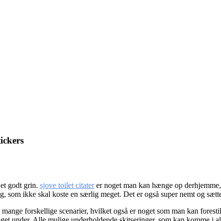
tickers
r et godt grin.
sjove toilet citater
er noget man kan hænge op derhjemme, i 
tering, som ikke skal koste en særlig meget. Det er også super nemt og sæ
ange forskellige scenarier, hvilket også er noget som man kan forestille 
get under. Alle mulige underholdende skitseringer, som kan komme i alle