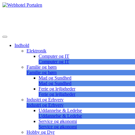
Skip
to
Lær at vælge det korrekte webhotel
content
Webhotel Portalen
Indhold
Elektronik
Computer og IT
Computer og IT
Familie og børn
Familie og børn
Mad og Sundhed
Mad og Sundhed
Ferie og lejligheder
Ferie og lejligheder
Industri og Erhverv
Industri og Erhverv
Uddannelse & Ledelse
Uddannelse & Ledelse
Service og økonomi
Service og økonomi
Hobby og Dyr