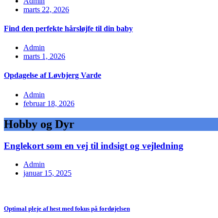
Admin
marts 22, 2026
Find den perfekte hårsløjfe til din baby
Admin
marts 1, 2026
Opdagelse af Løvbjerg Varde
Admin
februar 18, 2026
Hobby og Dyr
Englekort som en vej til indsigt og vejledning
Admin
januar 15, 2025
Optimal pleje af hest med fokus på fordøjelsen