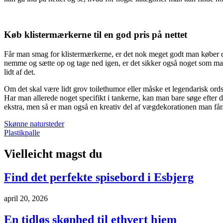
Køb klistermærkerne til en god pris på nettet
Får man smag for klistermærkerne, er det nok meget godt man køber de
nemme og sætte op og tage ned igen, er det sikker også noget som man 
lidt af det.
Om det skal være lidt grov toilethumor eller måske et legendarisk ords
Har man allerede noget specifikt i tankerne, kan man bare søge efter de
ekstra, men så er man også en kreativ del af vægdekorationen man får
Indlægsnavigation
Skønne natursteder
Plastikpalle
Vielleicht magst du
Find det perfekte spisebord i Esbjerg
april 20, 2026
En tidløs skønhed til ethvert hjem