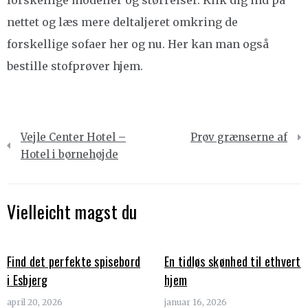
nettet og læs mere deltaljeret omkring de
forskellige sofaer her og nu. Her kan man også
bestille stofprøver hjem.
Indlægsnavigation
Vejle Center Hotel –
Prøv grænserne af
Hotel i børnehøjde
Vielleicht magst du
Find det perfekte spisebord
En tidløs skønhed til ethvert
i Esbjerg
hjem
april 20, 2026
januar 16, 2026