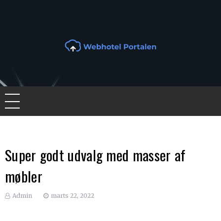
Skip
to
content
Webhotel Portalen
Lær at vælge det korrekte webhotel
Super godt udvalg med masser af
møbler
Admin
marts 22, 2022