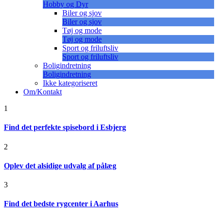
Hobby og Dyr
Biler og sjov
Biler og sjov
Tøj og mode
Tøj og mode
Sport og friluftsliv
Sport og friluftsliv
Boligindretning
Boligindretning
Ikke kategoriseret
Om/Kontakt
1
Find det perfekte spisebord i Esbjerg
2
Oplev det alsidige udvalg af pålæg
3
Find det bedste rygcenter i Aarhus