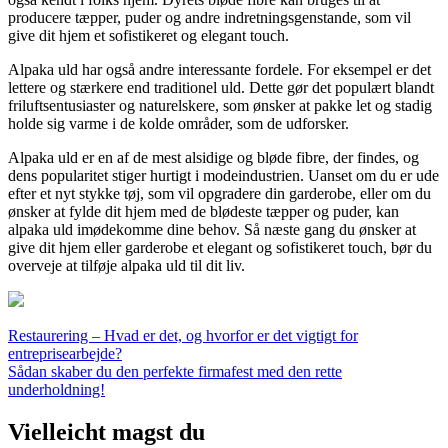
producere tæpper, puder og andre indretningsgenstande, som vil
give dit hjem et sofistikeret og elegant touch.
Alpaka uld har også andre interessante fordele. For eksempel er det
lettere og stærkere end traditionel uld. Dette gør det populært blandt
friluftsentusiaster og naturelskere, som ønsker at pakke let og stadig
holde sig varme i de kolde områder, som de udforsker.
Alpaka uld er en af de mest alsidige og bløde fibre, der findes, og
dens popularitet stiger hurtigt i modeindustrien. Uanset om du er ude
efter et nyt stykke tøj, som vil opgradere din garderobe, eller om du
ønsker at fylde dit hjem med de blødeste tæpper og puder, kan
alpaka uld imødekomme dine behov. Så næste gang du ønsker at
give dit hjem eller garderobe et elegant og sofistikeret touch, bør du
overveje at tilføje alpaka uld til dit liv.
Indlægsnavigation
Restaurering – Hvad er det, og hvorfor er det vigtigt for
entreprisearbejde?
Sådan skaber du den perfekte firmafest med den rette
underholdning!
Vielleicht magst du