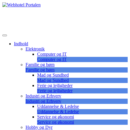
Skip
to
Lær at vælge det korrekte webhotel
content
Webhotel Portalen
Indhold
Elektronik
Computer og IT
Computer og IT
Familie og børn
Familie og børn
Mad og Sundhed
Mad og Sundhed
Ferie og lejligheder
Ferie og lejligheder
Industri og Erhverv
Industri og Erhverv
Uddannelse & Ledelse
Uddannelse & Ledelse
Service og økonomi
Service og økonomi
Hobby og Dyr