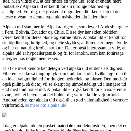
stof. Men vidste du, at der findes en type uld, som er endnu mere
fantastisk? Alpaka uld er kendt for sin utrolige blødhed og
alsidighed. For dig, der ønsker at opgradere dit klædeskab til det
næste niveau, er denne type uld måske det, du leder efter.
Alpaka uld stammer fra Alpaka-krigerne, som lever i Andesbjergene
i Peru, Bolivia, Ecuador og Chile. Disse dyr har siden oldtiden
været kendt for deres bløde og varme fibre. Alpaka uld er kendt for
sin blødhed og luftighed, og dette skyldes, at fibrene er meget tynde
og har en naturlig krøllet struktur. Det er også interessant at vide, at
alpaka uld er hypoallergenisk og fri for lanolin, som kan forårsage
allergier hos nogle mennesker.
Et af de mest kendte kendetegn ved alpaka uld er dens alsidighed.
Fiberen er ikke så tung og tyk som traditionel uld, hvilket gør den til
en ideel valgmulighed for dragter, nederdele og bluser. Den modstår
også pilling, så dit tøj vil se skarpt og uimodståeligt ud i længere tid
end med traditionel uld. Alpaka uld er også kendt for sin isolerende
evne, hvilket betyder, at det holder dig varm i kolde vejrforhold.
Åndbarheden gør alpaka uld også til en god valgmulighed i varmere
vejrforhold.
se mere om alpaka uld
I dag er alpaka uld en ønsket materiale i modeindustrien, men det er
også kendt i folks hjem. Dyrets bløde fibre kan bruges til at