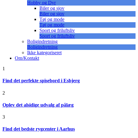
Hobby og Dyr
Biler og sjov
Biler og sjov
Tøj og mode
Tøj og mode
Sport og friluftsliv
Sport og friluftsliv
Boligindretning
Boligindretning
Ikke kategoriseret
Om/Kontakt
1
Find det perfekte spisebord i Esbjerg
2
Oplev det alsidige udvalg af pålæg
3
Find det bedste rygcenter i Aarhus