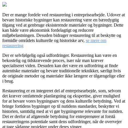
Der er mange fordele ved restaurering i entreprisearbejde. Udover at
bevare historiske bygninger kan restaurering være en bæredygtig
tilgang ved at genbruge eksisterende materialer og bygninger. Dette
kan både være økonomisk fordelagtigt og reducere
miljøbelastningen. Desuden bidrager restaurering til at beskytte og
formidle områdets kulturelle og historiske arv,
se mere om
restaurering
Der er selvfølgelig også udfordringer. Restaurering kan være en
bekostelig og tidskrævende proces, især når man kræver
specialiseret viden. Desuden kan det være en udfordring at finde
autentiske materialer og bevare traditionelle teknikker, særligt hvis
de originale metoder og materialer ikke længere er tilgængelige eller
i brug.
Restaurering er en integreret del af entreprisearbejde, som, selvom
det kræver omfattende planlægning og ekspertise, giver mulighed
for at bevare vores bygningsarv og dens kulturelle betydning. Ved at
bringe fortidens bygninger op til nutidens standarder, beskytter vi
historien, samtidig med at vi gør bygningerne relevante for nutiden.
Det er derfor af afgørende betydning for entreprenører at forstå
restaureringens potentiale samt dens udfordringer, når de overvejer
at tage sådanne projekter under deres vinger.