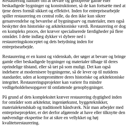
Restaurering handler om at bevare og genoprette gamle eller
beskadigede bygninger og konstruktioner, så de kan fortsætte med at
tjene deres formål sikkert og effektivt. Inden for entreprisearbejde
spiller restaurering en central rolle, da den ikke kun sikrer
genanvendelse og bevarelse af bygningsarv og materialer, men også
beskytter den historiske og arkitektoniske værdi. Restaurering er dog
en kompleks proces, der kræver specialiserede færdigheder på flere
områder. I dette indlæg dykker vi dybere ned i
restaureringskonceptet og dets betydning inden for
entreprisearbejde.
Restaurering er en kunst og videnskab, der søger at bevare og bringe
gamle eller beskadigede bygninger og materialer tilbage til deres
oprindelige tilstand, eller så tæt på som muligt. Det kan også
indebære at modernisere bygningerne, så de lever op til nutidens
standarder, uden at kompromittere deres historiske og arkitektoniske
integritet. Restaureringsprojekter kan variere fra mindre
vedligeholdelsesopgaver til omfattende genopbygninger.
På grund af dets kompleksitet kræver restaurering dygtighed inden
for områder som arkitektur, ingeniørkunst, byggeteknikker,
materialekendskab og traditionelt håndværk. Når man arbejder med
entrepriseprojekter, er det derfor afgørende at have eller tilknytte den
nødvendige ekspertise for at sikre en vellykket og høj
kvalitetsrestaurering.