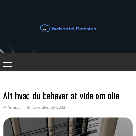
Skip
to
content
Webhotel Portalen
Lær at vælge det korrekte webhotel
Alt hvad du behøver at vide om olie
Admin
november 19, 2022