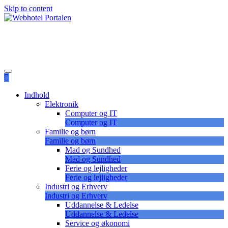
Skip to content
Lær at vælge det korrekte webhotel
Webhotel Portalen
Indhold
Elektronik
Computer og IT
Computer og IT
Familie og børn
Familie og børn
Mad og Sundhed
Mad og Sundhed
Ferie og lejligheder
Ferie og lejligheder
Industri og Erhverv
Industri og Erhverv
Uddannelse & Ledelse
Uddannelse & Ledelse
Service og økonomi