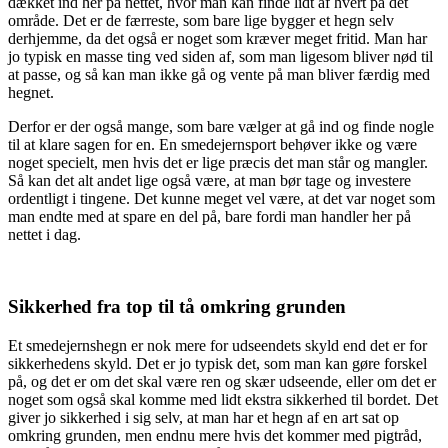
dækket ind her på nettet, hvor man kan finde lidt af hvert på det
område. Det er de færreste, som bare lige bygger et hegn selv
derhjemme, da det også er noget som kræver meget fritid. Man har
jo typisk en masse ting ved siden af, som man ligesom bliver nød til
at passe, og så kan man ikke gå og vente på man bliver færdig med
hegnet.
Derfor er der også mange, som bare vælger at gå ind og finde nogle
til at klare sagen for en. En smedejernsport behøver ikke og være
noget specielt, men hvis det er lige præcis det man står og mangler.
Så kan det alt andet lige også være, at man bør tage og investere
ordentligt i tingene. Det kunne meget vel være, at det var noget som
man endte med at spare en del på, bare fordi man handler her på
nettet i dag.
Sikkerhed fra top til tå omkring grunden
Et smedejernshegn er nok mere for udseendets skyld end det er for
sikkerhedens skyld. Det er jo typisk det, som man kan gøre forskel
på, og det er om det skal være ren og skær udseende, eller om det er
noget som også skal komme med lidt ekstra sikkerhed til bordet. Det
giver jo sikkerhed i sig selv, at man har et hegn af en art sat op
omkring grunden, men endnu mere hvis det kommer med pigtråd,