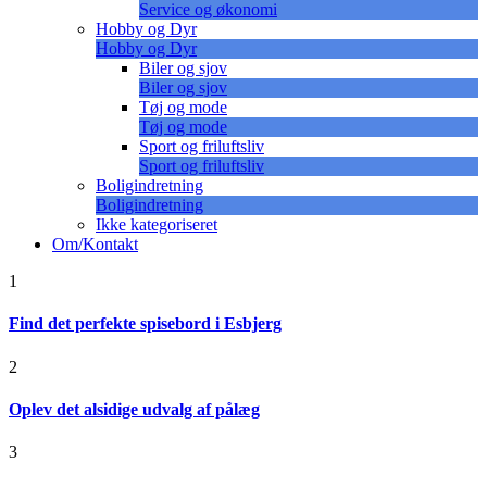
Service og økonomi
Hobby og Dyr
Hobby og Dyr
Biler og sjov
Biler og sjov
Tøj og mode
Tøj og mode
Sport og friluftsliv
Sport og friluftsliv
Boligindretning
Boligindretning
Ikke kategoriseret
Om/Kontakt
1
Find det perfekte spisebord i Esbjerg
2
Oplev det alsidige udvalg af pålæg
3