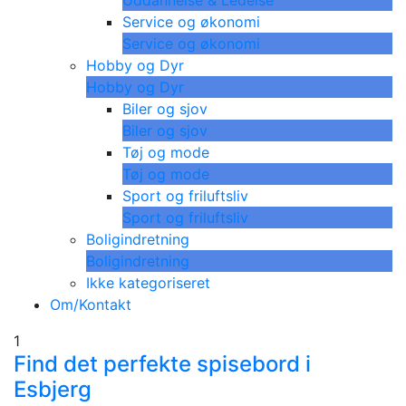
Uddannelse & Ledelse
Service og økonomi
Service og økonomi
Hobby og Dyr
Hobby og Dyr
Biler og sjov
Biler og sjov
Tøj og mode
Tøj og mode
Sport og friluftsliv
Sport og friluftsliv
Boligindretning
Boligindretning
Ikke kategoriseret
Om/Kontakt
1
Find det perfekte spisebord i
Esbjerg