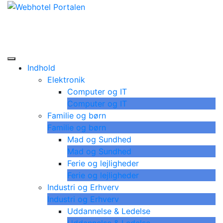
Skip
Webhotel Portalen
to
Lær at vælge det korrekte webhotel
content
Indhold
Elektronik
Computer og IT
Computer og IT
Familie og børn
Familie og børn
Mad og Sundhed
Mad og Sundhed
Ferie og lejligheder
Ferie og lejligheder
Industri og Erhverv
Industri og Erhverv
Uddannelse & Ledelse