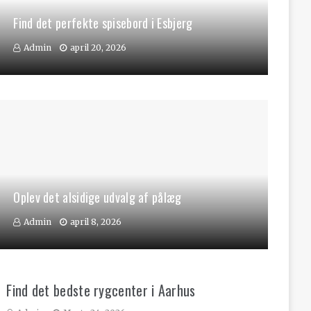
Find det perfekte spisebord i Esbjerg
Admin
april 20, 2026
Oplev det alsidige udvalg af pålæg
Admin
april 8, 2026
Find det bedste rygcenter i Aarhus