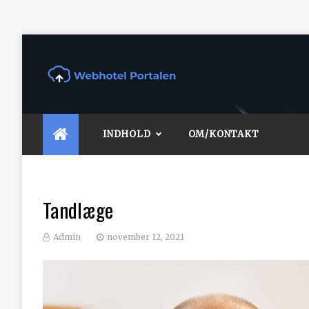
Skip
to
content
Webhotel Portalen
Lær at vælge det korrekte webhotel
INDHOLD
OM/KONTAKT
Tandlæge
Admin
november 12, 2021