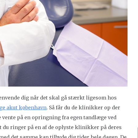
henvende dig når det skal gå stærkt ligesom hos
ge akut københavn
. Så får du de klinikker op der
le vente på en opringning fra egen tandlæge ved
t du ringer på en af de oplyste klinikker på deres
 med det samme kan tilbyde dig tider hele dagen. De