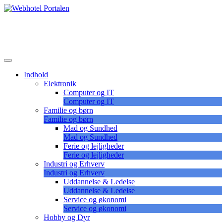
Skip
to
Lær at vælge det korrekte webhotel
content
Webhotel Portalen
Indhold
Elektronik
Computer og IT
Computer og IT
Familie og børn
Familie og børn
Mad og Sundhed
Mad og Sundhed
Ferie og lejligheder
Ferie og lejligheder
Industri og Erhverv
Industri og Erhverv
Uddannelse & Ledelse
Uddannelse & Ledelse
Service og økonomi
Service og økonomi
Hobby og Dyr