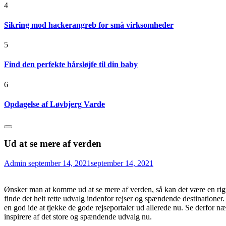
4
Sikring mod hackerangreb for små virksomheder
5
Find den perfekte hårsløjfe til din baby
6
Opdagelse af Løvbjerg Varde
Ud at se mere af verden
Admin
september 14, 2021
september 14, 2021
Ønsker man at komme ud at se mere af verden, så kan det være en rigtig
finde det helt rette udvalg indenfor rejser og spændende destinationer.
en god ide at tjekke de gode rejseportaler ud allerede nu. Se derfor næ
inspirere af det store og spændende udvalg nu.