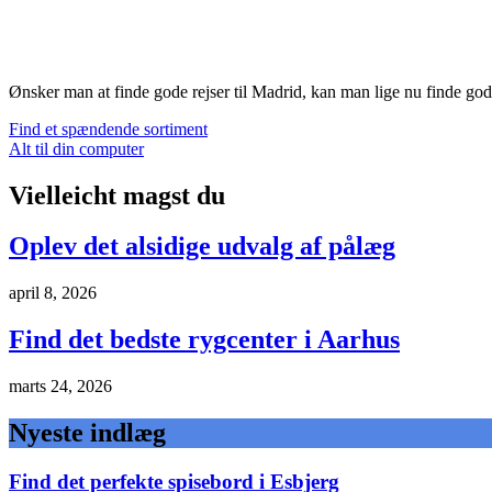
Ønsker man at finde gode rejser til Madrid, kan man lige nu finde gode
Indlægsnavigation
Find et spændende sortiment
Alt til din computer
Vielleicht magst du
Oplev det alsidige udvalg af pålæg
april 8, 2026
Find det bedste rygcenter i Aarhus
marts 24, 2026
Nyeste indlæg
Find det perfekte spisebord i Esbjerg