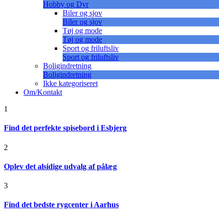
Hobby og Dyr
Biler og sjov
Biler og sjov
Tøj og mode
Tøj og mode
Sport og friluftsliv
Sport og friluftsliv
Boligindretning
Boligindretning
Ikke kategoriseret
Om/Kontakt
1
Find det perfekte spisebord i Esbjerg
2
Oplev det alsidige udvalg af pålæg
3
Find det bedste rygcenter i Aarhus