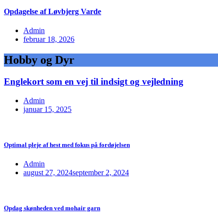
Opdagelse af Løvbjerg Varde
Admin
februar 18, 2026
Hobby og Dyr
Englekort som en vej til indsigt og vejledning
Admin
januar 15, 2025
Optimal pleje af hest med fokus på fordøjelsen
Admin
august 27, 2024
september 2, 2024
Opdag skønheden ved mohair garn