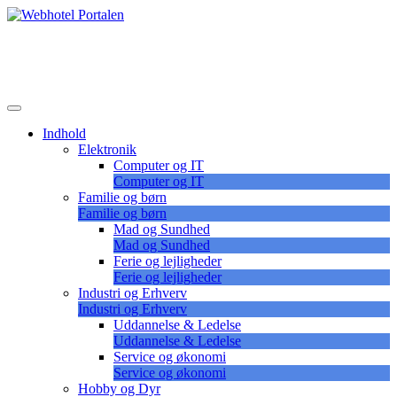
Skip
to
Lær at vælge det korrekte webhotel
content
Webhotel Portalen
Indhold
Elektronik
Computer og IT
Computer og IT
Familie og børn
Familie og børn
Mad og Sundhed
Mad og Sundhed
Ferie og lejligheder
Ferie og lejligheder
Industri og Erhverv
Industri og Erhverv
Uddannelse & Ledelse
Uddannelse & Ledelse
Service og økonomi
Service og økonomi
Hobby og Dyr