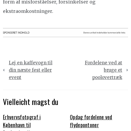
form af misforståelser, forsinkelser og
ekstraomkostninger.
Indlægsnavigation
Lej en kaffevogn til
Fordelene ved at
din næste fest eller
bruge et
event
poolovertræk
Vielleicht magst du
Erhvervsfotograf i
Opdag fordelene ved
København til
flydepontoner