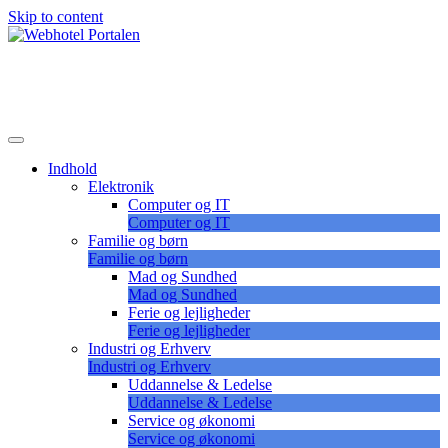
Skip to content
Lær at vælge det korrekte webhotel
Webhotel Portalen
Indhold
Elektronik
Computer og IT
Computer og IT
Familie og børn
Familie og børn
Mad og Sundhed
Mad og Sundhed
Ferie og lejligheder
Ferie og lejligheder
Industri og Erhverv
Industri og Erhverv
Uddannelse & Ledelse
Uddannelse & Ledelse
Service og økonomi
Service og økonomi