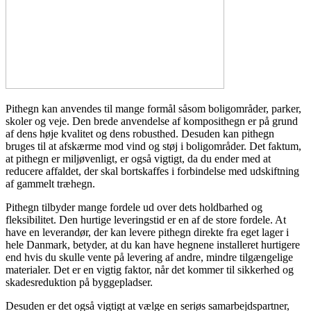
Pithegn kan anvendes til mange formål såsom boligområder, parker,
skoler og veje. Den brede anvendelse af komposithegn er på grund
af dens høje kvalitet og dens robusthed. Desuden kan pithegn
bruges til at afskærme mod vind og støj i boligområder. Det faktum,
at pithegn er miljøvenligt, er også vigtigt, da du ender med at
reducere affaldet, der skal bortskaffes i forbindelse med udskiftning
af gammelt træhegn.
Pithegn tilbyder mange fordele ud over dets holdbarhed og
fleksibilitet. Den hurtige leveringstid er en af de store fordele. At
have en leverandør, der kan levere pithegn direkte fra eget lager i
hele Danmark, betyder, at du kan have hegnene installeret hurtigere
end hvis du skulle vente på levering af andre, mindre tilgængelige
materialer. Det er en vigtig faktor, når det kommer til sikkerhed og
skadesreduktion på byggepladser.
Desuden er det også vigtigt at vælge en seriøs samarbejdspartner,