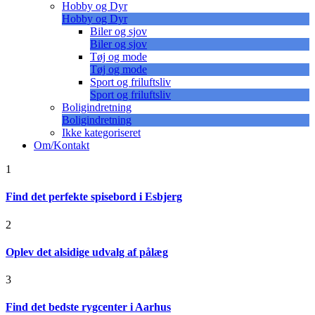
Hobby og Dyr
Hobby og Dyr
Biler og sjov
Biler og sjov
Tøj og mode
Tøj og mode
Sport og friluftsliv
Sport og friluftsliv
Boligindretning
Boligindretning
Ikke kategoriseret
Om/Kontakt
1
Find det perfekte spisebord i Esbjerg
2
Oplev det alsidige udvalg af pålæg
3
Find det bedste rygcenter i Aarhus