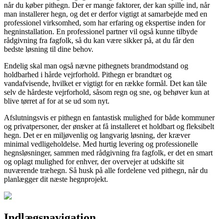
når du køber pithegn. Der er mange faktorer, der kan spille ind, når
man installerer hegn, og det er derfor vigtigt at samarbejde med en
professionel virksomhed, som har erfaring og ekspertise inden for
hegninstallation. En professionel partner vil også kunne tilbyde
rådgivning fra fagfolk, så du kan være sikker på, at du får den
bedste løsning til dine behov.
Endelig skal man også nævne pithegnets brandmodstand og
holdbarhed i hårde vejrforhold. Pithegn er brandtæt og
vandafvisende, hvilket er vigtigt for en række formål. Det kan tåle
selv de hårdeste vejrforhold, såsom regn og sne, og behøver kun at
blive tørret af for at se ud som nyt.
Afslutningsvis er pithegn en fantastisk mulighed for både kommuner
og privatpersoner, der ønsker at få installeret et holdbart og fleksibelt
hegn. Det er en miljøvenlig og langvarig løsning, der kræver
minimal vedligeholdelse. Med hurtig levering og professionelle
hegnsløsninger, sammen med rådgivning fra fagfolk, er det en smart
og oplagt mulighed for enhver, der overvejer at udskifte sit
nuværende træhegn. Så husk på alle fordelene ved pithegn, når du
planlægger dit næste hegnprojekt.
Indlægsnavigation