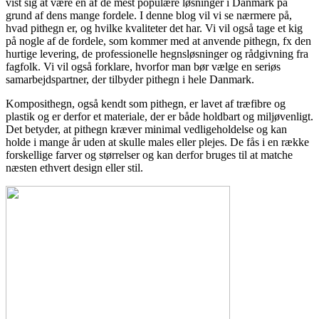
vist sig at være en af de mest populære løsninger i Danmark på
grund af dens mange fordele. I denne blog vil vi se nærmere på,
hvad pithegn er, og hvilke kvaliteter det har. Vi vil også tage et kig
på nogle af de fordele, som kommer med at anvende pithegn, fx den
hurtige levering, de professionelle hegnsløsninger og rådgivning fra
fagfolk. Vi vil også forklare, hvorfor man bør vælge en seriøs
samarbejdspartner, der tilbyder pithegn i hele Danmark.
Komposithegn, også kendt som pithegn, er lavet af træfibre og
plastik og er derfor et materiale, der er både holdbart og miljøvenligt.
Det betyder, at pithegn kræver minimal vedligeholdelse og kan
holde i mange år uden at skulle males eller plejes. De fås i en række
forskellige farver og størrelser og kan derfor bruges til at matche
næsten ethvert design eller stil.