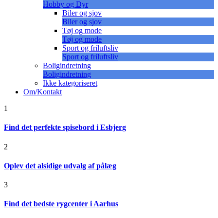
Hobby og Dyr
Biler og sjov
Biler og sjov
Tøj og mode
Tøj og mode
Sport og friluftsliv
Sport og friluftsliv
Boligindretning
Boligindretning
Ikke kategoriseret
Om/Kontakt
1
Find det perfekte spisebord i Esbjerg
2
Oplev det alsidige udvalg af pålæg
3
Find det bedste rygcenter i Aarhus