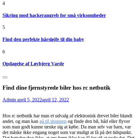
4
Sikring mod hackerangreb for små virksomheder
5
Find den perfekte hårsløjfe til din baby
6
Opdagelse af Løvbjerg Varde
Find dine fjernstyrede biler hos rc netbutik
Admin
april 5, 2022
april 12, 2022
Hos rc netbutik har man et udvalg af elektronisk drevet biler blandt
andet, og man kan
gå til shoppen
og finde den bil, båd eller flyver
som man godt kunne tænke sig at købe. Da man selv var barn, var
det måske ikke engang noget som var muligt at få på det tidspunkt.
Det betyder dog ikke, at ens børn ikke kan få lov til at nyde det. Det