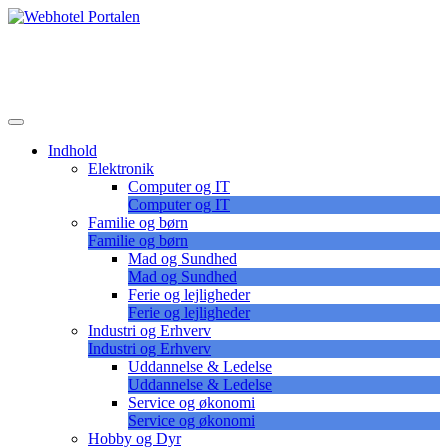
Skip
to
Lær at vælge det korrekte webhotel
content
Webhotel Portalen
Indhold
Elektronik
Computer og IT
Computer og IT
Familie og børn
Familie og børn
Mad og Sundhed
Mad og Sundhed
Ferie og lejligheder
Ferie og lejligheder
Industri og Erhverv
Industri og Erhverv
Uddannelse & Ledelse
Uddannelse & Ledelse
Service og økonomi
Service og økonomi
Hobby og Dyr