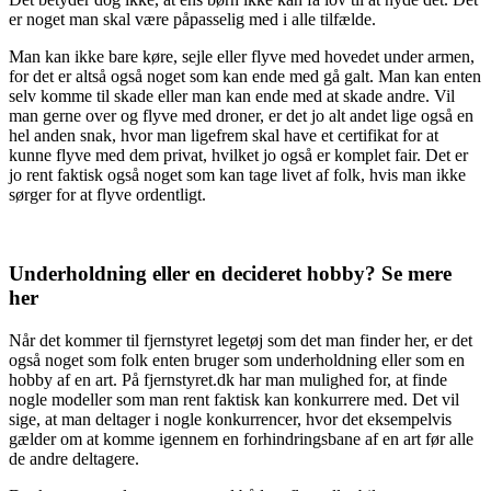
er noget man skal være påpasselig med i alle tilfælde.
Man kan ikke bare køre, sejle eller flyve med hovedet under armen,
for det er altså også noget som kan ende med gå galt. Man kan enten
selv komme til skade eller man kan ende med at skade andre. Vil
man gerne over og flyve med droner, er det jo alt andet lige også en
hel anden snak, hvor man ligefrem skal have et certifikat for at
kunne flyve med dem privat, hvilket jo også er komplet fair. Det er
jo rent faktisk også noget som kan tage livet af folk, hvis man ikke
sørger for at flyve ordentligt.
Underholdning eller en decideret hobby? Se mere
her
Når det kommer til fjernstyret legetøj som det man finder her, er det
også noget som folk enten bruger som underholdning eller som en
hobby af en art. På fjernstyret.dk har man mulighed for, at finde
nogle modeller som man rent faktisk kan konkurrere med. Det vil
sige, at man deltager i nogle konkurrencer, hvor det eksempelvis
gælder om at komme igennem en forhindringsbane af en art før alle
de andre deltagere.